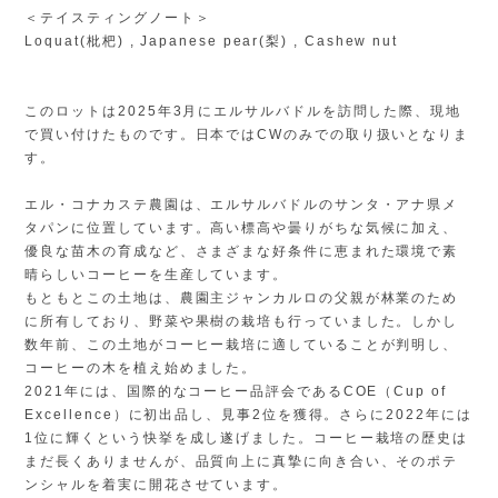
＜テイスティングノート＞
Loquat(枇杷) , Japanese pear(梨) , Cashew nut
このロットは2025年3月にエルサルバドルを訪問した際、現地
で買い付けたものです。日本ではCWのみでの取り扱いとなりま
す。
エル・コナカステ農園は、エルサルバドルのサンタ・アナ県メ
タパンに位置しています。高い標高や曇りがちな気候に加え、
優良な苗木の育成など、さまざまな好条件に恵まれた環境で素
晴らしいコーヒーを生産しています。
もともとこの土地は、農園主ジャンカルロの父親が林業のため
に所有しており、野菜や果樹の栽培も行っていました。しかし
数年前、この土地がコーヒー栽培に適していることが判明し、
コーヒーの木を植え始めました。
2021年には、国際的なコーヒー品評会であるCOE（Cup of
Excellence）に初出品し、見事2位を獲得。さらに2022年には
1位に輝くという快挙を成し遂げました。コーヒー栽培の歴史は
まだ長くありませんが、品質向上に真摯に向き合い、そのポテ
ンシャルを着実に開花させています。