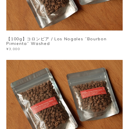
【100g】コロンビア / Los Nogales ”Bourbon
Pimienta” Washed
¥3,000