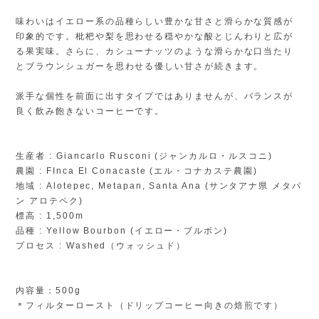
味わいはイエロー系の品種らしい豊かな甘さと滑らかな質感が
印象的です。枇杷や梨を思わせる穏やかな酸とじんわりと広が
る果実味。さらに、カシューナッツのような滑らかな口当たり
とブラウンシュガーを思わせる優しい甘さが続きます。
派手な個性を前面に出すタイプではありませんが、バランスが
良く飲み飽きないコーヒーです。
生産者 : Giancarlo Rusconi (ジャンカルロ・ルスコニ)
農園 : FInca El Conacaste (エル・コナカステ農園)
地域 : Alotepec, Metapan, Santa Ana (サンタアナ県 メタパ
ン アロテペク)
標高 : 1,500m
品種 : Yellow Bourbon (イエロー・ブルボン)
プロセス : Washed（ウォッシュド）
内容量：500g
＊フィルターロースト（ドリップコーヒー向きの焙煎です）