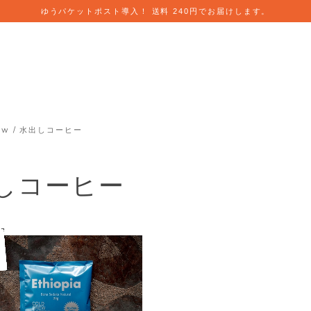
ゆうパケットポスト導入！ 送料 240円でお届けします。
rew / 水出しコーヒー
水出しコーヒー