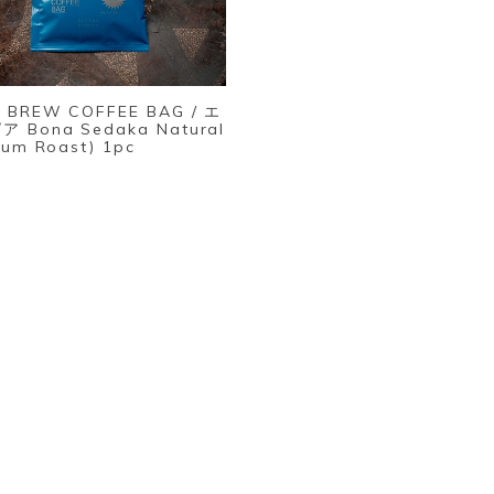
 BREW COFFEE BAG / エ
 Bona Sedaka Natural
ium Roast) 1pc