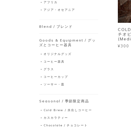
アフリカ
アジア・オセアニア
Blend / ブレンド
COLD
チオピア
(Med
Goods & Equipment / グッ
ズとコーヒー器具
¥300
オリジナルグッズ
コーヒー器具
グラス
コーヒーカップ
ソーサー・皿
Seasonal / 季節限定商品
Cold Brew / 水出しコーヒー
カスカラティー
Chocolate / チョコレート