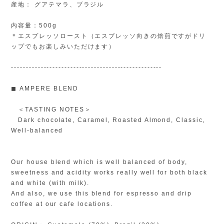
産地： グアテマラ、ブラジル
内容量：500g
＊エスプレッソロースト（エスプレッソ向きの焙煎ですがドリ
ップでもお楽しみいただけます）
---------------------------------------------------
◼︎ AMPERE BLEND
＜TASTING NOTES＞
Dark chocolate, Caramel, Roasted Almond, Classic,
Well-balanced
Our house blend which is well balanced of body,
sweetness and acidity works really well for both black
and white (with milk).
And also, we use this blend for espresso and drip
coffee at our cafe locations.