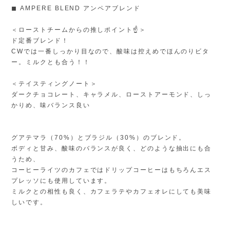
◼︎ AMPERE BLEND アンペアブレンド
＜ローストチームからの推しポイント☝️＞
ド定番ブレンド！
CWでは一番しっかり目なので、酸味は控えめでほんのりビタ
ー。ミルクとも合う！！
＜テイスティングノート＞
ダークチョコレート、キャラメル、ローストアーモンド、しっ
かりめ、味バランス良い
グアテマラ（70%）とブラジル（30%）のブレンド。
ボディと甘み、酸味のバランスが良く、どのような抽出にも合
うため、
コーヒーライツのカフェではドリップコーヒーはもちろんエス
プレッソにも使用しています。
ミルクとの相性も良く、カフェラテやカフェオレにしても美味
しいです。