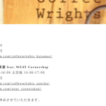
00
日
am.com/coffeewrights_kuramae/
茶屋 feat. WEAT Cornershop
6:00 土日祝 10:00-17:00
日
am.com/coffeewrights_sancha/
am.com/weat_cornershop/
休みさせていただきます。