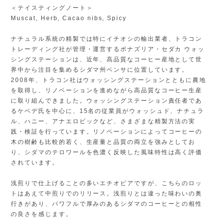
＜テイスティングノート＞
Muscat, Herb, Cacao nibs, Spicy
ナチュラル系統の精製では特にイチオシの輸出業者、トラコン
トレーディング社が管理・運営するボナズリア・セダカ ウォッ
シングステーションは、近年、高品質なコーヒー産地として世
界中から注目を集めるシダマ州ベンサに位置しています。
2008年、トラコン社はウォッシングステーションとともに農地
を取得し、リノベーションを進めながら高品質なコーヒー生産
に取り組んできました。ウォッシングステーション責任者であ
るケベデ氏を中心に、15名の従業員がウォッシュド、ナチュラ
ル、ハニー、アナエロビックなど、さまざまな精製方法の実
践・検証を行っています。リノベーションによってコーヒーの
木の樹齢も比較的若く、生産量と品質の両立を強みとしてお
り、シダマのテロワールを色濃く反映した風味特性は高く評価
されています。
浅煎りで仕上げることの多いエチオピアですが、こちらのロッ
トはあえて中煎りでのリリース。浅煎りとは違った味わいの奥
行きがあり、パワフルで厚みのあるシダマのコーヒーとの相性
の良さを感じます。