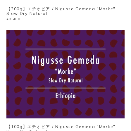
【200g】エチオピア / Nigusse Gemeda "Morke"
Slow Dry Natural
¥3,400
【100g】エチオピア / Nigusse Gemeda "Morke"