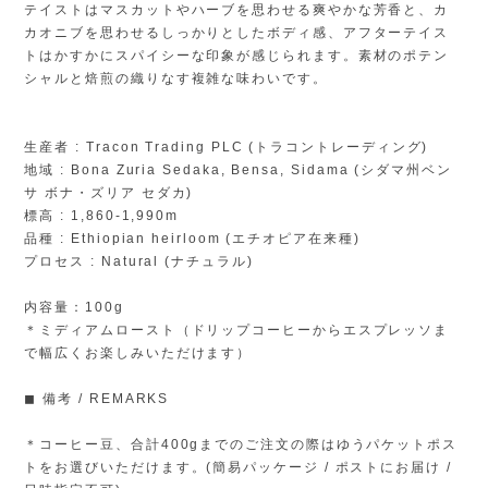
テイストはマスカットやハーブを思わせる爽やかな芳香と、カ
カオニブを思わせるしっかりとしたボディ感、アフターテイス
トはかすかにスパイシーな印象が感じられます。素材のポテン
シャルと焙煎の織りなす複雑な味わいです。
生産者 : Tracon Trading PLC (トラコントレーディング)
地域 : Bona Zuria Sedaka, Bensa, Sidama (シダマ州ベン
サ ボナ・ズリア セダカ)
標高 : 1,860-1,990m
品種 : Ethiopian heirloom (エチオピア在来種)
プロセス : Natural (ナチュラル)
内容量：100g
＊ミディアムロースト（ドリップコーヒーからエスプレッソま
で幅広くお楽しみいただけます）
◼︎ 備考 / REMARKS
＊コーヒー豆、合計400gまでのご注文の際はゆうパケットポス
トをお選びいただけます。(簡易パッケージ / ポストにお届け /