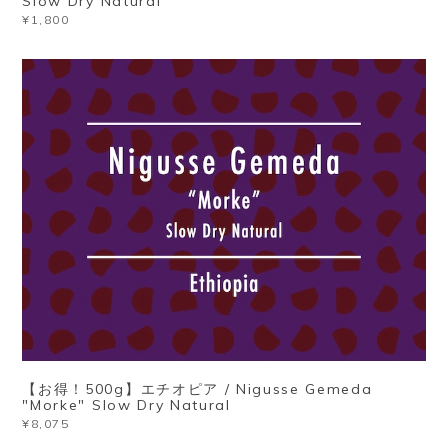
Slow Dry Natural
¥1,800
【お得！500g】エチオピア / Nigusse Gemeda
"Morke" Slow Dry Natural
¥8,075